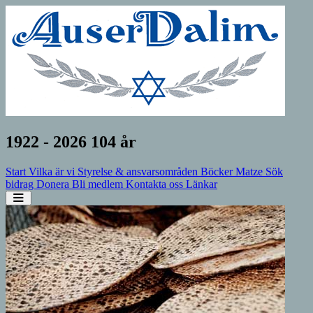
1922 - 2026 104 år
Start
Vilka är vi
Styrelse & ansvarsområden
Böcker
Matze
Sök
bidrag
Donera
Bli medlem
Kontakta oss
Länkar
Open sidebar