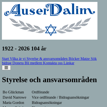
1922 - 2026 104 år
Start
Vilka är vi
Styrelse & ansvarsområden
Böcker
Matze
Sök
bidrag
Donera
Bli medlem
Kontakta oss
Länkar
Open sidebar
Styrelse och ansvarsområden
Bo Glückman
Ordförande
David Narrowe
Vice ordförande / Bidragsansökningar
Maria Gordon
Bidragsansökningar