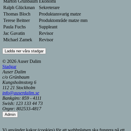
Marton Grünbaum
Ekonomi
Ralph Glückman
Sekreterare
Thomas Bloch
Produktansvarig matze
Terese Beitner
Produktområde matze mm
Paula Fuchs
Suppleant
Jac Gavatin
Revisor
Michael Zamek
Revisor
Ladda ner våra stadgar
© 2026 Auser Dalim
Stadgar
Auser Dalim
c/o Grünbaum
Kungsholmstorg 6
112 21 Stockholm
info@auserdalim.se
Bankgiro: 859 - 4111
Swish: 123 133 44 73
Orgnr: 802533-4817
Admin
Vi använder kakor (cookies) för att webbplatsen ska fungera på ett