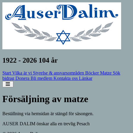
1922 - 2026 104 år
Start
Vilka är vi
Styrelse & ansvarsområden
Böcker
Matze
Sök
bidrag
Donera
Bli medlem
Kontakta oss
Länkar
Open sidebar
Försäljning av matze
Beställning via hemsidan är stängd för säsongen.
AUSER DALIM önskar alla en trevlig Pesach